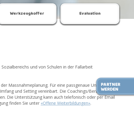
Werkzeugkoffer
Evaluation
ozialbereichs und von Schulen in der Fallarbeit
PARTNER
tung der Massnahmeplanung. Für eine passgenaue Unterstützung
WERDEN
Umfang und Setting vereinbart. Die Coachings/Beratungen
nden. Die Unterstützung kann auch telefonisch oder per Email
gung finden Sie unter
«Offene Weiterbildungen»
.