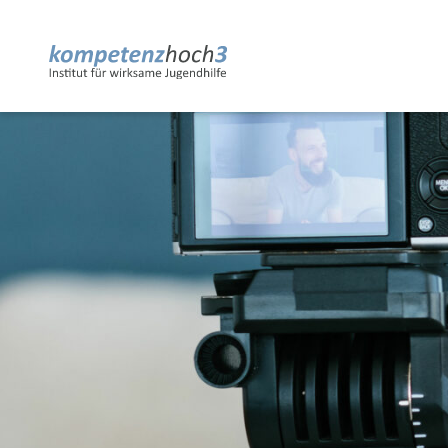
Skip
to
content
kompetenzhoch3
Institut für wirksame Jugendhilfe